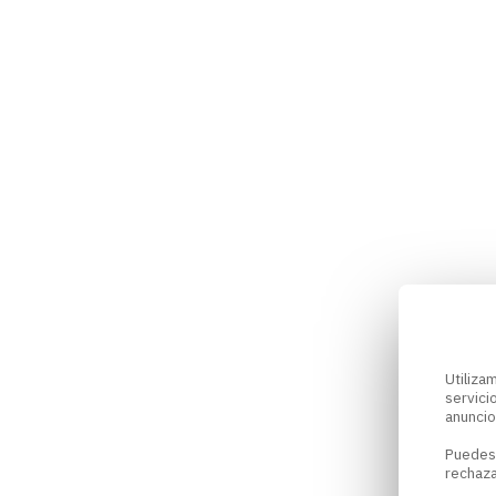
Utiliz
servici
anuncio
Puedes
rechaza